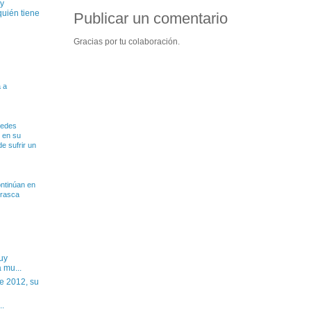
uy
quién tiene
Publicar un comentario
Gracias por tu colaboración.
 a
redes
 en su
e sufrir un
ntinúan en
rrasca
uy
 mu...
e 2012, su
..