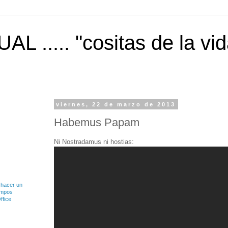
 ..... "cositas de la vid
viernes, 22 de marzo de 2013
Habemus Papam
Ni Nostradamus ni hostias:
 hacer un
ampos
ffice