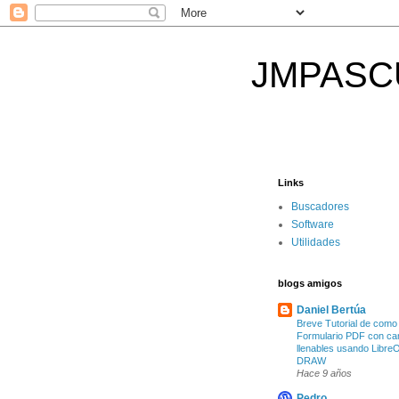
JMPASCUAL
Links
Buscadores
Software
Utilidades
blogs amigos
Daniel Bertúa
Breve Tutorial de como
Formulario PDF con c
llenables usando LibreO
DRAW
Hace 9 años
Pedro