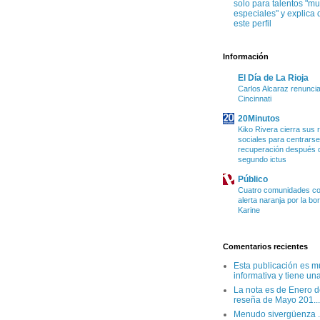
solo para talentos "m
especiales" y explica 
este perfil
Información
El Día de La Rioja
Carlos Alcaraz renuncia
Cincinnati
20Minutos
Kiko Rivera cierra sus 
sociales para centrarse
recuperación después d
segundo ictus
Público
Cuatro comunidades co
alerta naranja por la bo
Karine
Comentarios recientes
Esta publicación es m
informativa y tiene una
La nota es de Enero d
reseña de Mayo 201...
Menudo sivergüenza .