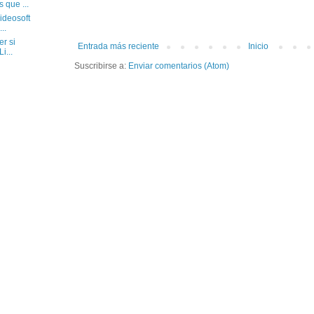
 que ...
ideosoft
..
r si
Entrada más reciente
Inicio
i...
Suscribirse a:
Enviar comentarios (Atom)