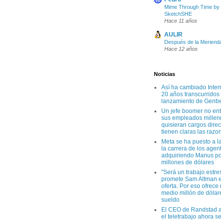
Mime Through Time by
SketchSHE
Hace 11 años
AULIR
Después de la Meriend
Hace 12 años
Noticias
Así ha cambiado Inter
20 años transcurridos
lanzamiento de Genb
Un jefe boomer no en
sus empleados millen
quisieran cargos direc
tienen claras las razo
Meta se ha puesto a l
la carrera de los agen
adquiriendo Manus po
millones de dólares
"Será un trabajo estre
promete Sam Altman e
oferta. Por eso ofrece
medio millón de dólar
sueldo
El CEO de Randstad a
el teletrabajo ahora s