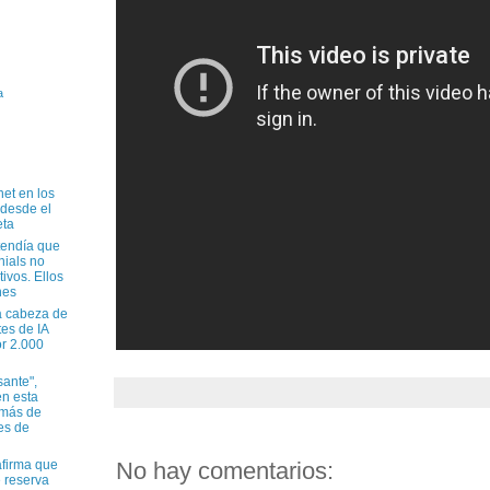
a
net en los
 desde el
eta
tendía que
nials no
tivos. Ellos
nes
a cabeza de
tes de IA
r 2.000
sante",
n esta
 más de
es de
No hay comentarios:
firma que
e reserva