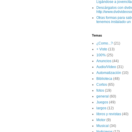
Ligándose a jovencitas
Descárgalos con dvdv
http://www.dvdvideoso.
Otras formas para sabe
tenemos instalado un L
Temas
¿Como...?
(21)
+ Visto
(13)
100%
(25)
Anuncios
(44)
Audio/Video
(31)
Automatización
(10)
Biblioteca
(48)
Cortos
(65)
fotos
(19)
general
(60)
Juegos
(49)
largos
(12)
libros y revistas
(40)
Motor
(9)
Musical
(34)
Noticieros
(12)