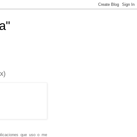
a"
x)
licaciones que uso o me