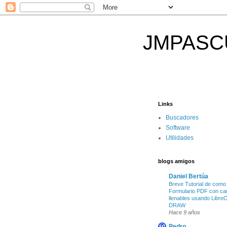
JMPASCUAL
Links
Buscadores
Software
Utilidades
blogs amigos
Daniel Bertúa
Breve Tutorial de como
Formulario PDF con c
llenables usando LibreO
DRAW
Hace 9 años
Pedro