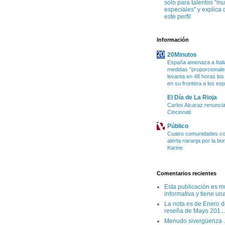
solo para talentos "m
especiales" y explica 
este perfil
Información
20Minutos
España amenaza a Itali
medidas "proporcionales
levanta en 48 horas los
en su frontera a los es
El Día de La Rioja
Carlos Alcaraz renuncia
Cincinnati
Público
Cuatro comunidades co
alerta naranja por la bo
Karine
Comentarios recientes
Esta publicación es m
informativa y tiene una
La nota es de Enero d
reseña de Mayo 201...
Menudo sivergüenza .