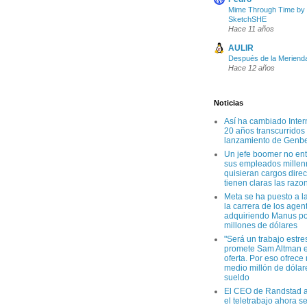
Mime Through Time by
SketchSHE
Hace 11 años
AULIR
Después de la Meriend
Hace 12 años
Noticias
Así ha cambiado Inter
20 años transcurridos
lanzamiento de Genb
Un jefe boomer no en
sus empleados millen
quisieran cargos direc
tienen claras las razo
Meta se ha puesto a l
la carrera de los agen
adquiriendo Manus po
millones de dólares
"Será un trabajo estre
promete Sam Altman e
oferta. Por eso ofrece
medio millón de dólar
sueldo
El CEO de Randstad a
el teletrabajo ahora s