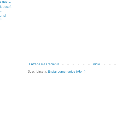
 que ...
ideosoft
..
r si
i...
Entrada más reciente
Inicio
Suscribirse a:
Enviar comentarios (Atom)