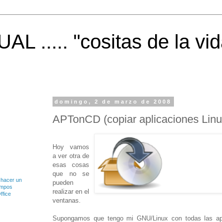
 ..... "cositas de la vid
domingo, 2 de marzo de 2008
APTonCD (copiar aplicaciones Linu
Hoy vamos
a ver otra de
esas cosas
que no se
 hacer un
pueden
ampos
realizar en el
ffice
ventanas.
Supongamos que tengo mi GNU/Linux con todas las ap