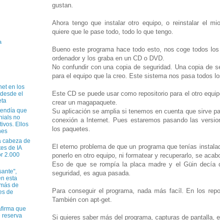
gustan.
Ahora tengo que instalar otro equipo, o reinstalar el m
quiere que le pase todo, todo lo que tengo.
a
Bueno este programa hace todo esto, nos coge todos los 
ordenador y los graba en un CD o DVD.
No confundir con una copia de seguridad. Una copia de s
para el equipo que la creo. Este sistema nos pasa todos l
net en los
Este CD se puede usar como repositorio para el otro equip
 desde el
eta
crear un magapaquete.
tendía que
Su aplicación se amplia si tenemos en cuenta que sirve pa
nials no
conexión a Internet. Pues estaremos pasando las versio
tivos. Ellos
los paquetes.
nes
a cabeza de
El eterno problema de que un programa que tenías instalad
tes de IA
r 2.000
ponerlo en otro equipo, ni formatear y recuperarlo, se acab
Eso de que se rompía la placa madre y el Güin decía q
sante",
seguridad, es agua pasada.
n esta
 más de
Para conseguir el programa, nada más facíl. En los repo
es de
También con apt-get.
firma que
e reserva
Si quieres saber más del programa, capturas de pantalla, etc