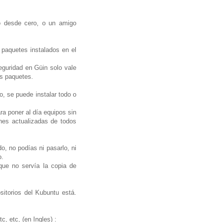
io desde cero, o un amigo
paquetes instalados en el
eguridad en Güin solo vale
os paquetes.
o, se puede instalar todo o
ra poner al día equipos sin
nes actualizadas de todos
o, no podías ni pasarlo, ni
o.
ue no servía la copia de
sitorios del Kubuntu está.
, etc, (en Ingles) :