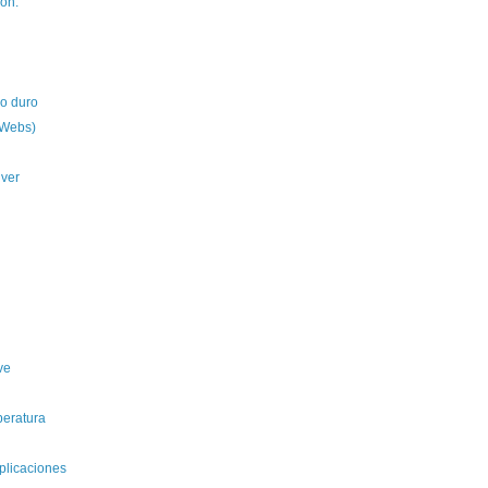
ión.
co duro
 Webs)
 ver
ve
peratura
plicaciones