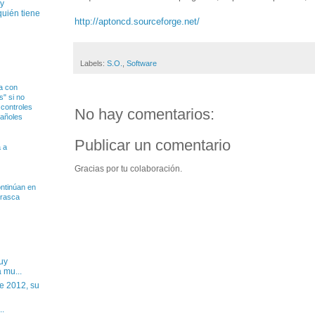
uy
quién tiene
http://aptoncd.sourceforge.net/
Labels:
S.O.
,
Software
a con
" si no
 controles
No hay comentarios:
pañoles
Publicar un comentario
 a
Gracias por tu colaboración.
ntinúan en
rrasca
uy
 mu...
e 2012, su
..