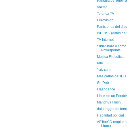
Pantalla de Televis
VozMe
Telurica TV
Eurovision
Particiones del dis
WHOIS? (datos de
TV Internet
SlideShare o como
Powerpoints
Musica Filosófica
KliK
Yatv.com
Mas cortos del IED
GetDeb
Flashdance
Linux en un Pendri
Mandriva Flash
data logger de tem
Habilidad policial
APTonCD (copiar a
Linux)