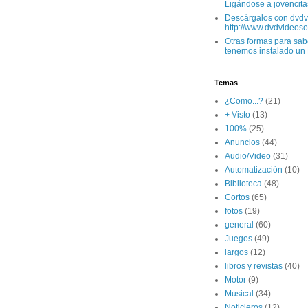
Ligándose a jovencitas
Descárgalos con dvdv
http://www.dvdvideoso.
Otras formas para sabe
tenemos instalado un L
Temas
¿Como...?
(21)
+ Visto
(13)
100%
(25)
Anuncios
(44)
Audio/Video
(31)
Automatización
(10)
Biblioteca
(48)
Cortos
(65)
fotos
(19)
general
(60)
Juegos
(49)
largos
(12)
libros y revistas
(40)
Motor
(9)
Musical
(34)
Noticieros
(12)