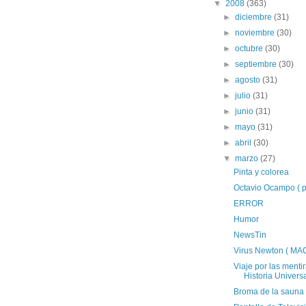
▼
2008
(363)
►
diciembre
(31)
►
noviembre
(30)
►
octubre
(30)
►
septiembre
(30)
►
agosto
(31)
►
julio
(31)
►
junio
(31)
►
mayo
(31)
►
abril
(30)
▼
marzo
(27)
Pinta y colorea
Octavio Ocampo ( pi
ERROR
Humor
NewsTin
Virus Newton ( MAC
Viaje por las mentir
Historia Univers
Broma de la sauna