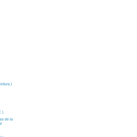
ntura )
 )
as de la
al