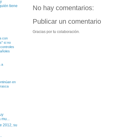
uy
quién tiene
No hay comentarios:
Publicar un comentario
Gracias por tu colaboración.
a con
" si no
 controles
pañoles
 a
ntinúan en
rrasca
uy
 mu...
e 2012, su
..