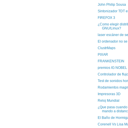
John Philip Sousa
Sintonizador TDT e
FIREFOX 3
¿Como elegir distr
GNU/Linux?
laser escáner de s
El ordenador no s
ClustrMaps
PIXAR
FRANKENSTEIN
premios IG NOBEL
Controlador de fluj
Test de sonidos hor
Rodamientos magn
Impresoras 3D
Reloj Mundial
¿Que pasa cuando f
mando a distanc
El Baño de Hormig
Corenell Vs Lisa M