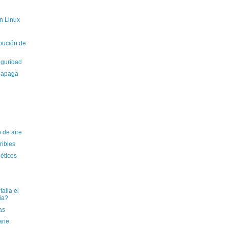
n Linux
ibución de
eguridad
e apaga
o de aire
ribles
éticos
alla el
ia?
as
arie