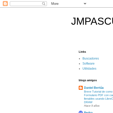
JMPASCUAL
Links
Buscadores
Software
Utilidades
blogs amigos
Daniel Bertúa
Breve Tutorial de como
Formulario PDF con c
llenables usando LibreO
DRAW
Hace 9 años
Pedro