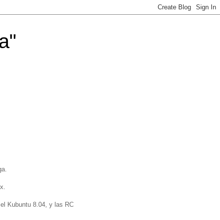
a"
ga.
x.
el Kubuntu 8.04, y las RC