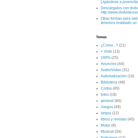
Ligándose a jovencitas
Descárgalos con dvdv
http://www.dvdvideoso.
Otras formas para sabe
tenemos instalado un L
Temas
¿Como...?
(21)
+ Visto
(13)
100%
(25)
Anuncios
(44)
Audio/Video
(31)
Automatización
(10)
Biblioteca
(48)
Cortos
(65)
fotos
(19)
general
(60)
Juegos
(49)
largos
(12)
libros y revistas
(40)
Motor
(9)
Musical
(34)
Noticieros
(12)