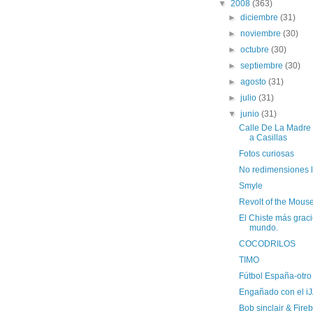
▼
2008
(363)
►
diciembre
(31)
►
noviembre
(30)
►
octubre
(30)
►
septiembre
(30)
►
agosto
(31)
►
julio
(31)
▼
junio
(31)
Calle De La Madre
a Casillas
Fotos curiosas
No redimensiones 
Smyle
Revolt of the Mous
El Chiste más graci
mundo.
COCODRILOS
TIMO
Fútbol España-otro
Engañado con el i
Bob sinclair & Fireb