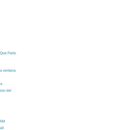
 Que Pario
la ventana
es
oso del
JAM
all