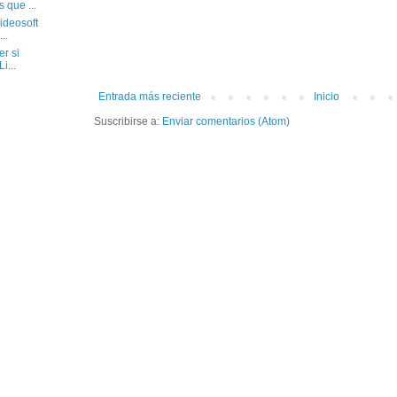
 que ...
ideosoft
..
r si
i...
Entrada más reciente
Inicio
Suscribirse a:
Enviar comentarios (Atom)