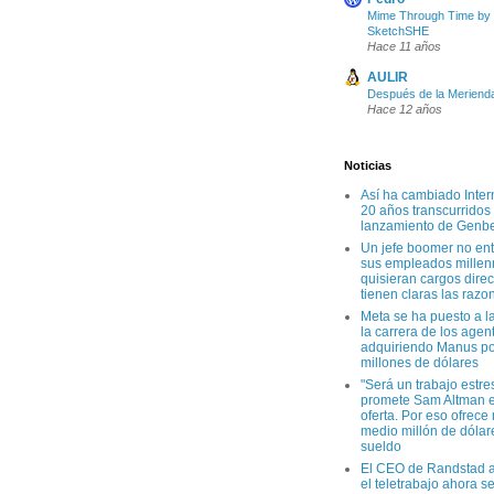
Mime Through Time by
SketchSHE
Hace 11 años
AULIR
Después de la Meriend
Hace 12 años
Noticias
Así ha cambiado Inter
20 años transcurridos
lanzamiento de Genb
Un jefe boomer no en
sus empleados millen
quisieran cargos direc
tienen claras las razo
Meta se ha puesto a l
la carrera de los agen
adquiriendo Manus po
millones de dólares
"Será un trabajo estre
promete Sam Altman e
oferta. Por eso ofrece
medio millón de dólar
sueldo
El CEO de Randstad a
el teletrabajo ahora s