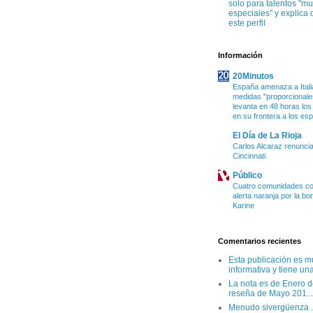
solo para talentos "m
especiales" y explica 
este perfil
Información
20Minutos
España amenaza a Itali
medidas "proporcionales
levanta en 48 horas los
en su frontera a los es
El Día de La Rioja
Carlos Alcaraz renuncia
Cincinnati
Público
Cuatro comunidades co
alerta naranja por la bo
Karine
Comentarios recientes
Esta publicación es m
informativa y tiene una
La nota es de Enero d
reseña de Mayo 201...
Menudo sivergüenza .