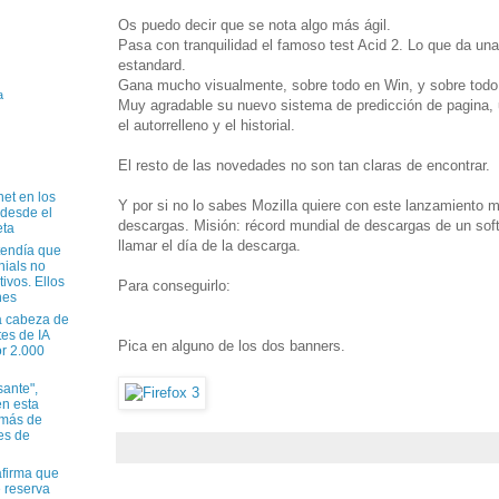
Os puedo decir que se nota algo más ágil.
Pasa con tranquilidad el famoso test Acid 2. Lo que da una
estandard.
Gana mucho visualmente, sobre todo en Win, y sobre todo 
a
Muy agradable su nuevo sistema de predicción de pagina, 
el autorrelleno y el historial.
El resto de las novedades no son tan claras de encontrar.
net en los
Y por si no lo sabes Mozilla quiere con este lanzamiento m
 desde el
descargas. Misión: récord mundial de descargas de un sof
eta
llamar el día de la descarga.
tendía que
nials no
tivos. Ellos
Para conseguirlo:
nes
a cabeza de
tes de IA
Pica en alguno de los dos banners.
r 2.000
sante",
n esta
 más de
es de
firma que
e reserva