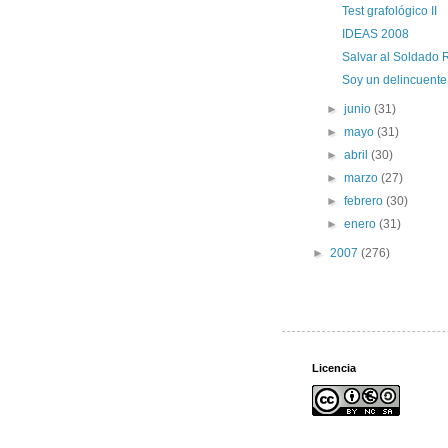
Test grafológico II
IDEAS 2008
Salvar al Soldado 
Soy un delincuente
►
junio
(31)
►
mayo
(31)
►
abril
(30)
►
marzo
(27)
►
febrero
(30)
►
enero
(31)
►
2007
(276)
Licencia