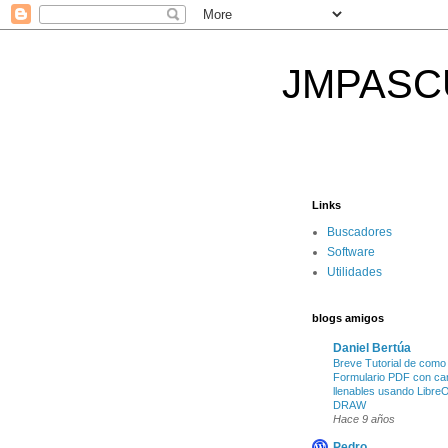
JMPASCUAL
Links
Buscadores
Software
Utilidades
blogs amigos
Daniel Bertúa
Breve Tutorial de como
Formulario PDF con c
llenables usando LibreO
DRAW
Hace 9 años
Pedro