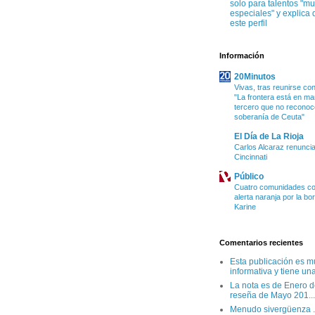
solo para talentos "m
especiales" y explica 
este perfil
Información
20Minutos
Vivas, tras reunirse con
"La frontera está en m
tercero que no reconoc
soberanía de Ceuta"
El Día de La Rioja
Carlos Alcaraz renuncia
Cincinnati
Público
Cuatro comunidades co
alerta naranja por la bo
Karine
Comentarios recientes
Esta publicación es m
informativa y tiene una
La nota es de Enero d
reseña de Mayo 201...
Menudo sivergüenza .