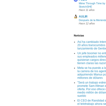
Mime Through Time by
SketchSHE
Hace 11 años
AULIR
Después de la Meriend
Hace 12 años
Noticias
Así ha cambiado Inter
20 años transcurridos
lanzamiento de Genb
Un jefe boomer no en
sus empleados millen
quisieran cargos direc
tienen claras las razo
Meta se ha puesto a l
la carrera de los agen
adquiriendo Manus po
millones de dólares
"Será un trabajo estre
promete Sam Altman e
oferta. Por eso ofrece
medio millón de dólar
sueldo
El CEO de Randstad a
el teletrabajo ahora s