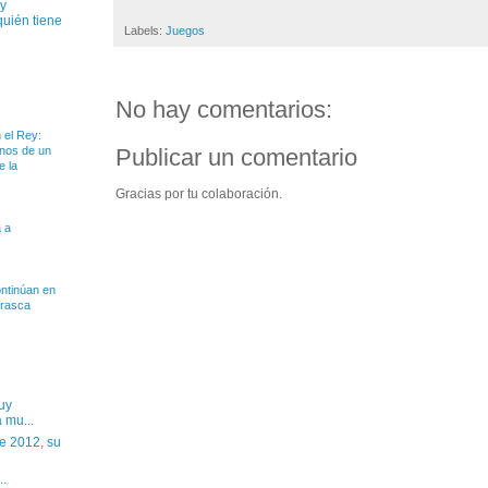
uy
quién tiene
Labels:
Juegos
No hay comentarios:
 el Rey:
anos de un
Publicar un comentario
e la
Gracias por tu colaboración.
 a
ntinúan en
rrasca
uy
 mu...
e 2012, su
..