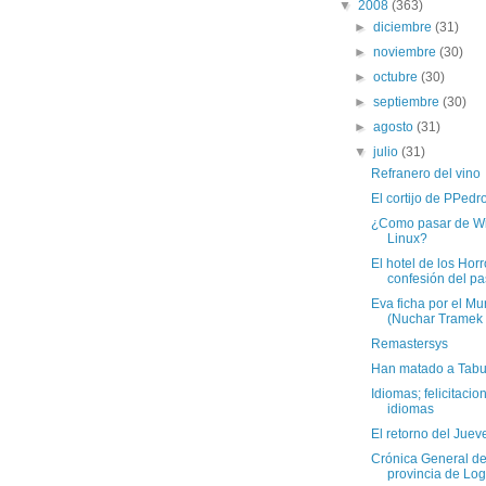
▼
2008
(363)
►
diciembre
(31)
►
noviembre
(30)
►
octubre
(30)
►
septiembre
(30)
►
agosto
(31)
▼
julio
(31)
Refranero del vino
El cortijo de PPedr
¿Como pasar de W
Linux?
El hotel de los Hor
confesión del pas
Eva ficha por el Mur
(Nuchar Tramek 
Remastersys
Han matado a Tabu
Idiomas; felicitaci
idiomas
El retorno del Juev
Crónica General de
provincia de Lo