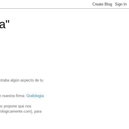
a"
straba algún aspecto de tu
n nuestra firma:
Grafología
nos propone que nos
afologicamente.com), para