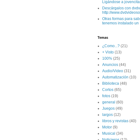
Ligándose a jovencitas
Descárgalos con dvdv
http://www.dvdvideoso.
Otras formas para sabe
tenemos instalado un L
Temas
¿Como...?
(21)
+ Visto
(13)
100%
(25)
Anuncios
(44)
Audio/Video
(31)
Automatización
(10)
Biblioteca
(48)
Cortos
(65)
fotos
(19)
general
(60)
Juegos
(49)
largos
(12)
libros y revistas
(40)
Motor
(9)
Musical
(34)
Noticieros
(12)