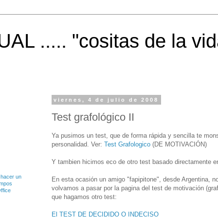
 ..... "cositas de la vid
viernes, 4 de julio de 2008
Test grafológico II
Ya pusimos un test, que de forma rápida y sencilla te mon
personalidad. Ver:
Test Grafologico
(DE MOTIVACIÓN)
Y tambien hicimos eco de otro test basado directamente e
 hacer un
En esta ocasión un amigo "fapipitone", desde Argentina, 
ampos
volvamos a pasar por la pagina del test de motivación (gr
ffice
que hagamos otro test:
El TEST DE DECIDIDO O INDECISO