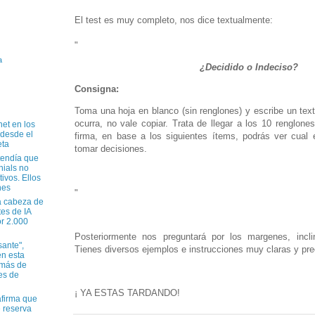
El test es muy completo, nos dice textualmente:
"
a
¿Decidido o Indeciso?
Consigna:
Toma una hoja en blanco (sin renglones) y escribe un tex
ocurra, no vale copiar. Trata de llegar a los 10 renglones 
net en los
 desde el
firma, en base a los siguientes ítems, podrás ver cual 
eta
tomar decisiones.
tendía que
nials no
tivos. Ellos
nes
"
a cabeza de
tes de IA
r 2.000
Posteriormente nos preguntará por los margenes, inclin
sante",
Tienes diversos ejemplos e instrucciones muy claras y pre
n esta
 más de
es de
¡ YA ESTAS TARDANDO!
firma que
e reserva