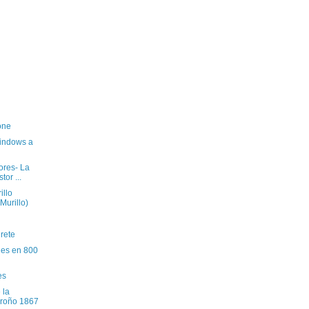
one
indows a
rores- La
tor ...
illo
Murillo)
rete
ones en 800
es
 la
groño 1867