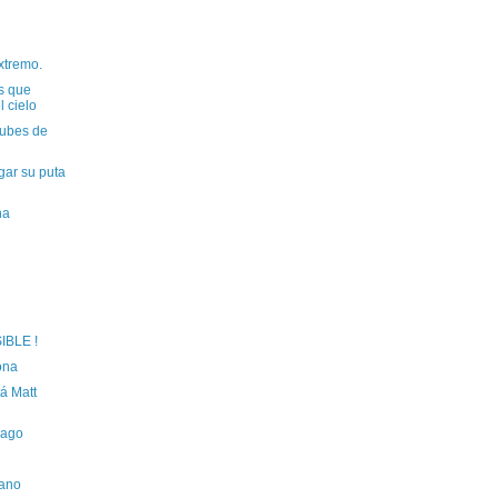
xtremo.
s que
l cielo
nubes de
gar su puta
na
IBLE !
ona
á Matt
pago
rano