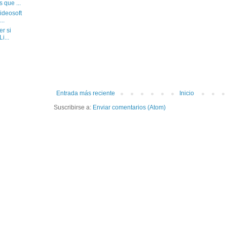
 que ...
ideosoft
..
r si
i...
Entrada más reciente
Inicio
Suscribirse a:
Enviar comentarios (Atom)