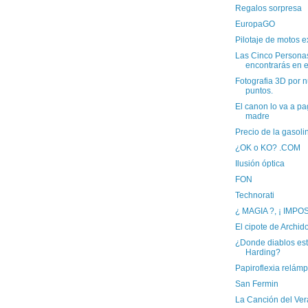
Regalos sorpresa
EuropaGO
Pilotaje de motos e
Las Cinco Persona
encontrarás en e
Fotografia 3D por 
puntos.
El canon lo va a pa
madre
Precio de la gasoli
¿OK o KO? .COM
Ilusión óptica
FON
Technorati
¿ MAGIA ?, ¡ IMPOS
El cipote de Archid
¿Donde diablos est
Harding?
Papiroflexia relám
San Fermin
La Canción del Ve