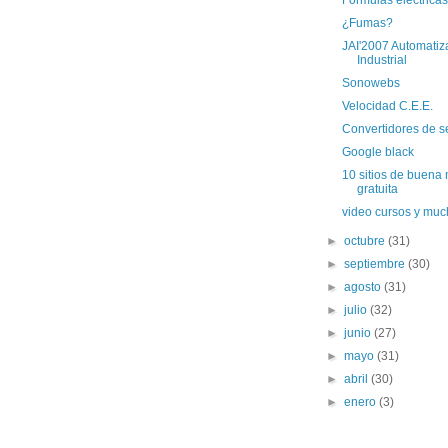
Formulas electricas
¿Fumas?
JAI'2007 Automatiz
Industrial
Sonowebs
Velocidad C.E.E.
Convertidores de s
Google black
10 sitios de buena
gratuita
video cursos y mu
►
octubre
(31)
►
septiembre
(30)
►
agosto
(31)
►
julio
(32)
►
junio
(27)
►
mayo
(31)
►
abril
(30)
►
enero
(3)