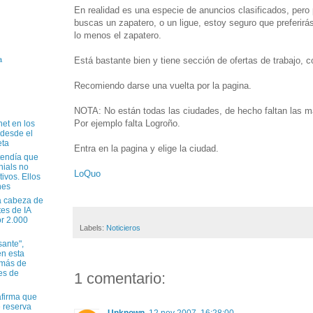
En realidad es una especie de anuncios clasificados, pero 
buscas un zapatero, o un ligue, estoy seguro que preferirá
lo menos el zapatero.
Está bastante bien y tiene sección de ofertas de trabajo, co
a
Recomiendo darse una vuelta por la pagina.
NOTA: No están todas las ciudades, de hecho faltan las m
Por ejemplo falta Logroño.
net en los
 desde el
eta
Entra en la pagina y elige la ciudad.
tendía que
nials no
LoQuo
tivos. Ellos
nes
a cabeza de
tes de IA
r 2.000
Labels:
Noticieros
sante",
n esta
 más de
es de
1 comentario:
firma que
e reserva
Unknown
12 nov 2007, 16:28:00