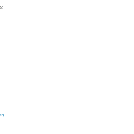
5)
er)