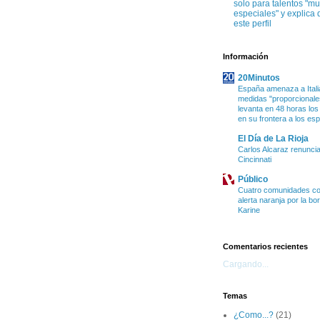
solo para talentos "m
especiales" y explica 
este perfil
Información
20Minutos
España amenaza a Itali
medidas "proporcionales
levanta en 48 horas los
en su frontera a los es
El Día de La Rioja
Carlos Alcaraz renuncia
Cincinnati
Público
Cuatro comunidades co
alerta naranja por la bo
Karine
Comentarios recientes
Cargando...
Temas
¿Como...?
(21)