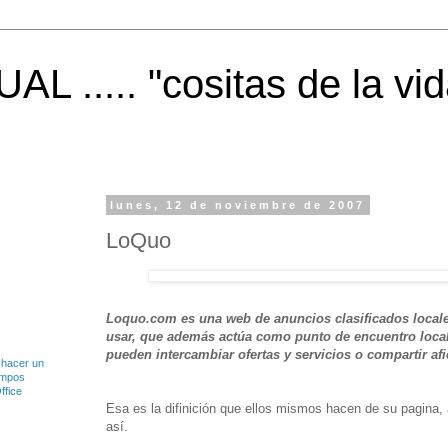
 ..... "cositas de la vid
lunes, 12 de noviembre de 2007
LoQuo
Loquo.com es una web de anuncios clasificados locales
usar, que además actúa como punto de encuentro local
pueden intercambiar ofertas y servicios o compartir afi
 hacer un
ampos
ffice
Esa es la difinición que ellos mismos hacen de su pagina,
así.