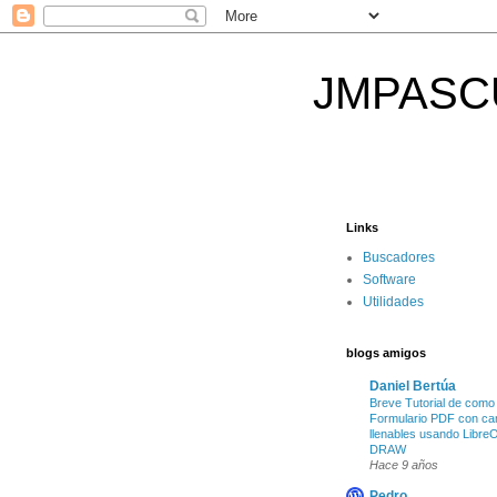
JMPASCUAL
Links
Buscadores
Software
Utilidades
blogs amigos
Daniel Bertúa
Breve Tutorial de como
Formulario PDF con c
llenables usando LibreO
DRAW
Hace 9 años
Pedro