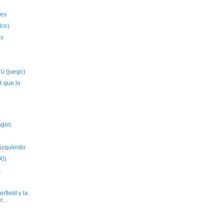
des
ico)
as
rú (juego)
que lo
agos:
izquierdo
00)
s
rfield y la
...