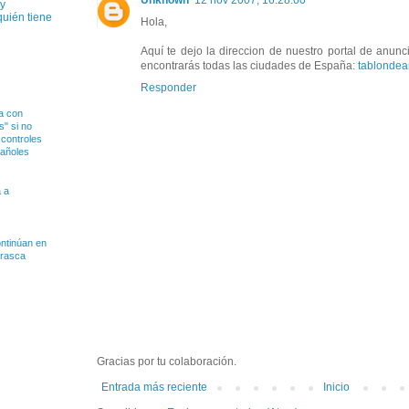
uy
quién tiene
Hola,
Aquí te dejo la direccion de nuestro portal de anunci
encontrarás todas las ciudades de España:
tablondea
Responder
a con
" si no
 controles
pañoles
 a
ntinúan en
rrasca
Gracias por tu colaboración.
Entrada más reciente
Inicio