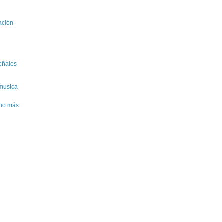
ación
eñales
 musica
cho más