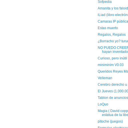
Sofpedia
Amanita y los faloi
iLiad (libro electrón
Camaras IP públic
Estas muerto
Regalos, Regalos
¿Borracho yo? turu
NO PUEDO CREER 
hayan inventado
Curioso, pero inútil
miniminim V0.03
Queridos Reyes M
Velleman
Cerebro derecho u 
El Jueves (1.000.0
Tablon de anuncio
LoQuo
Magia ( David coppe
estatua de la liber
pitoche (juegos)