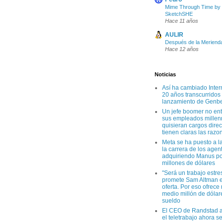
Mime Through Time by
SketchSHE
Hace 11 años
AULIR
Después de la Meriend
Hace 12 años
Noticias
Así ha cambiado Inter
20 años transcurridos
lanzamiento de Genb
Un jefe boomer no en
sus empleados millen
quisieran cargos direc
tienen claras las razo
Meta se ha puesto a l
la carrera de los agen
adquiriendo Manus po
millones de dólares
"Será un trabajo estre
promete Sam Altman e
oferta. Por eso ofrece
medio millón de dólar
sueldo
El CEO de Randstad a
el teletrabajo ahora s