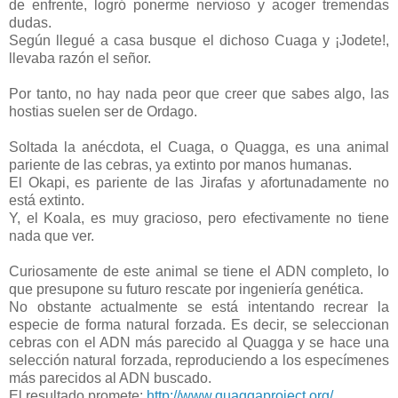
de enfrente, logró ponerme nervioso y acoger tremendas
dudas.
Según llegué a casa busque el dichoso Cuaga y ¡Jodete!,
llevaba razón el señor.
Por tanto, no hay nada peor que creer que sabes algo, las
hostias suelen ser de Ordago.
Soltada la anécdota, el Cuaga, o Quagga, es una animal
pariente de las cebras, ya extinto por manos humanas.
El Okapi, es pariente de las Jirafas y afortunadamente no
está extinto.
Y, el Koala, es muy gracioso, pero efectivamente no tiene
nada que ver.
Curiosamente de este animal se tiene el ADN completo, lo
que presupone su futuro rescate por ingeniería genética.
No obstante actualmente se está intentando recrear la
especie de forma natural forzada. Es decir, se seleccionan
cebras con el ADN más parecido al Quagga y se hace una
selección natural forzada, reproduciendo a los especímenes
más parecidos al ADN buscado.
El resultado promete:
http://www.quaggaproject.org/